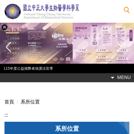
跳
到
主
要
內
容
區
115年度公益揭弊者保護法宣導
MENU
首頁
系所位置
:::
系所位置