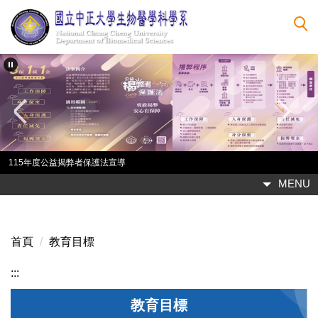
跳
到
主
要
內
容
區
115年度公益揭弊者保護法宣導
MENU
首頁
教育目標
:::
教育目標