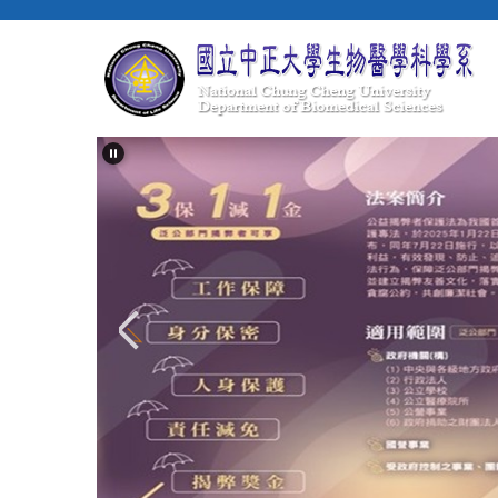
跳
到
主
要
內
容
區