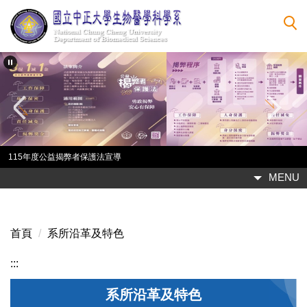
跳
到
主
要
內
容
區
115年度公益揭弊者保護法宣導
MENU
首頁
系所沿革及特色
:::
系所沿革及特色