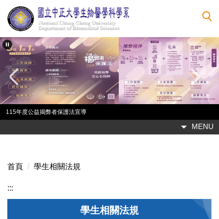
跳
到
主
要
內
容
區
115年度公益揭弊者保護法宣導
MENU
首頁
學生相關法規
:::
學生相關法規