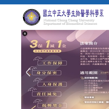
跳
到
主
要
內
容
區