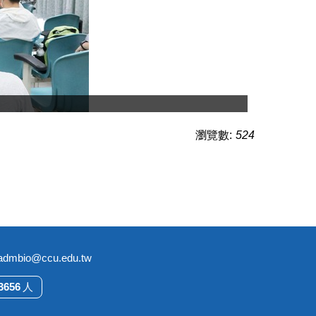
瀏覽數:
524
bio@ccu.edu.tw
3
6
5
6