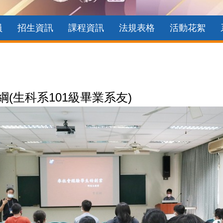
員
招生資訊
課程資訊
法規表格
活動花絮
綱(生科系101級畢業系友)