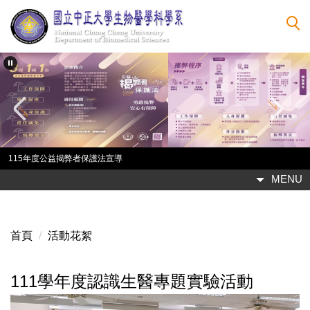
跳
到
主
要
內
容
區
恭賀第九屆CCU iGEM勇奪金牌
MENU
首頁
活動花絮
111學年度認識生醫專題實驗活動