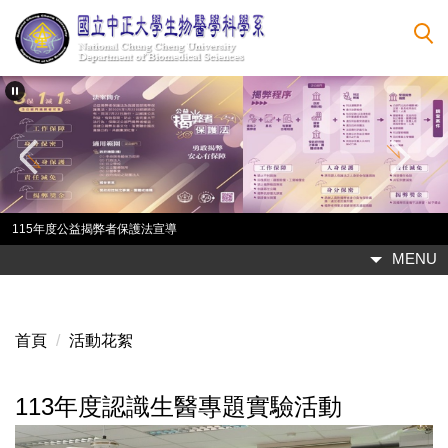
跳
到
主
要
內
容
區
115年度公益揭弊者保護法宣導
MENU
首頁
活動花絮
113年度認識生醫專題實驗活動